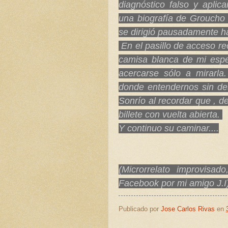
diagnóstico falso y apli
una biografía de Groucho 
se dirigió pausadamente ha
En el pasillo de acceso re
camisa blanca de mi espe
acercarse sólo a mirarla
donde entendernos sin des
Sonrío al recordar que ,
billete con vuelta abierta.
Y continuo su caminar....
(Microrrelato improvisado,
Facebook por mi amigo J.I
Publicado por
Jose Carlos Rivas
en