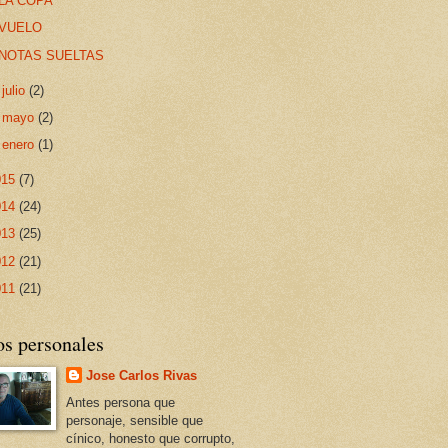
LA COPA
VUELO
NOTAS SUELTAS
►
julio
(2)
►
mayo
(2)
►
enero
(1)
015
(7)
014
(24)
013
(25)
012
(21)
011
(21)
os personales
Jose Carlos Rivas
Antes persona que
personaje, sensible que
cínico, honesto que corrupto,