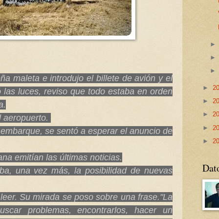
a maleta e introdujo el billete de avión y el
►
2
 las luces, reviso que todo estaba en orden
►
2
a.
►
2
al aeropuerto.
►
2
 embarque, se sentó a esperar el anuncio de
►
2
na emitían las últimas noticias.
Dat
a, una vez más, la posibilidad de nuevas
leer. Su mirada se poso s
obre una frase."La
buscar problemas, encontrarlos, hacer un