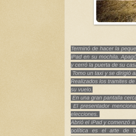
Terminó de hacer la pequeñ
iPad en su mochila. Apagó
y cerró la puerta de su cas
Tomo un taxi y se dirigió 
Realizados los tramites de
su vuelo.
En una gran pantalla cerca
El presentador mencionab
elecciones.
Abrió el iPad y comenzó a 
política es el arte de 