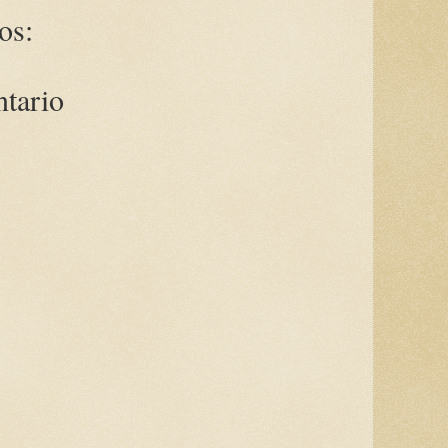
os:
ntario