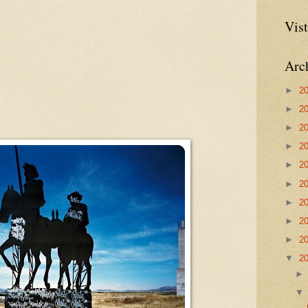
Vist
Arch
►
2
►
2
►
2
►
2
►
2
►
2
►
2
►
2
►
2
▼
2