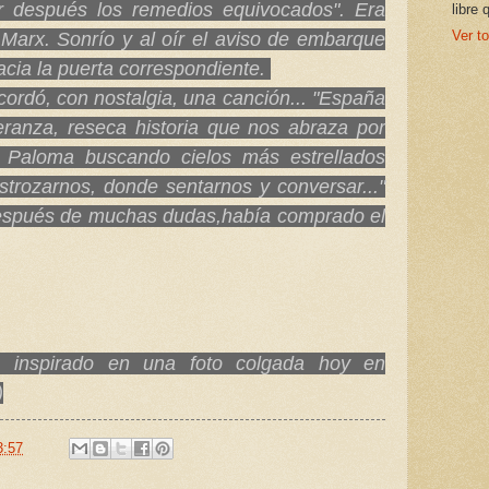
car después los remedios equivocados". Era
libre 
Ver to
Marx. Sonrío y al oír el aviso de embarque
cia la puerta correspondiente.
cordó, con nostalgia, una canción... "España
ranza, reseca historia que nos abraza por
. Paloma buscando cielos más estrellados
trozarnos, donde sentarnos y conversar..."
 después de muchas dudas,había comprado el
 inspir
ado en una foto colgada hoy en
)
3:57