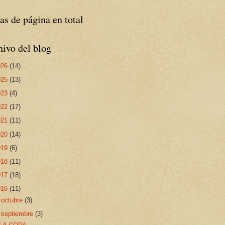
as de página en total
ivo del blog
026
(14)
025
(13)
023
(4)
022
(17)
021
(11)
020
(14)
019
(6)
018
(11)
017
(18)
016
(11)
►
octubre
(3)
▼
septiembre
(3)