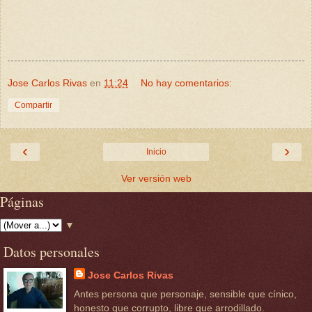
Jose Carlos Rivas
en
11:24
No hay comentarios:
Compartir
‹
›
Inicio
Ver versión web
Páginas
▼
Datos personales
Jose Carlos Rivas
Antes persona que personaje, sensible que cínico,
honesto que corrupto, libre que arrodillado.