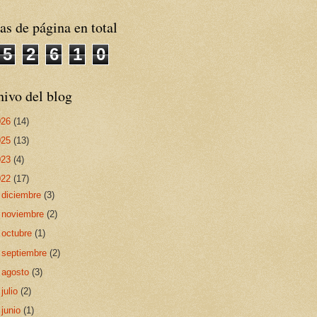
as de página en total
5
2
6
1
0
ivo del blog
026
(14)
025
(13)
023
(4)
022
(17)
►
diciembre
(3)
►
noviembre
(2)
►
octubre
(1)
►
septiembre
(2)
►
agosto
(3)
►
julio
(2)
▼
junio
(1)