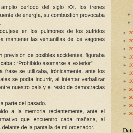
mplio período del siglo XX, los trenes
 fuente de energía, su combustión provocaba
.
rodujese en los pulmones de los sufridos
►
2
a mantener las ventanillas de los vagones
►
2
►
2
previsión de posibles accidentes, figuraba
►
2
icaba : “Prohibido asomarse al exterior”
►
2
a frase se utilizaba, irónicamente, ante los
►
2
les se podía incurrir, al intentar verbalizar
►
2
 entre nuestro país y el resto de democracias
►
2
►
2
a parte del pasado.
►
2
do a la memoria recientemente, ante el
►
2
ormativo que encuentro cada mañana, al
s delante de la pantalla de mi ordenador.
Dat