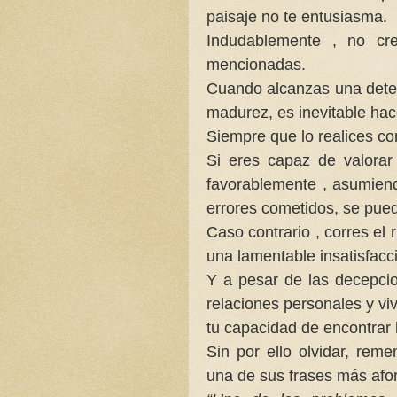
paisaje no te entusiasma.
Indudablemente , no cr
mencionadas.
Cuando alcanzas una dete
madurez, es inevitable hace
Siempre que lo realices con
Si eres capaz de valorar
favorablemente , asumien
errores cometidos, se pued
Caso contrario , corres el r
una lamentable insatisfacci
Y a pesar de las decepci
relaciones personales y vi
tu capacidad de encontrar 
Sin por ello olvidar, re
una de sus frases más afo