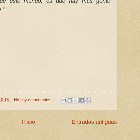
 de este mundo, es que hay mas gente
 “.
10:18
No hay comentarios:
Inicio
Entradas antiguas