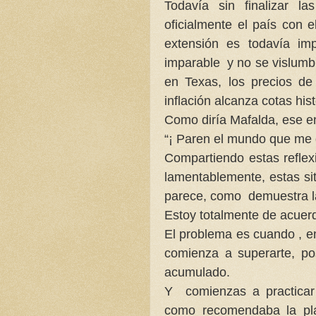
Todavía sin finalizar l
oficialmente el país con 
extensión es todavía imp
imparable y no se vislumbr
en Texas, los precios de
inflación alcanza cotas hist
Como diría Mafalda, ese e
“¡ Paren el mundo que me q
Compartiendo estas refle
lamentablemente, estas si
parece, como demuestra la
Estoy totalmente de acuer
El problema es cuando , en
comienza a superarte, po
acumulado.
Y comienzas a practicar i
como recomendaba la pla