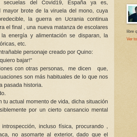
as secuelas del Covid19, España ya es,
el mayor brote de la viruela del mono, cuya
redecible, la guerra en Ucrania continua
a el final , una nueva matanza de escolares
libre 
 la energía y alimentación se disparan, la
Ver to
óricas, etc.
ntrañable personaje creado por Quino:
uiero bajar!”
xiones con otras personas, me dicen que,
tuaciones son más habituales de lo que nos
 pasada historia.
do.
 tu actual momento de vida, dicha situación
siblemente por un cierto cansancio mental
ntrospección, incluso física, procurando ,
ca, no asomarte al exterior, dado que el