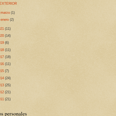
EXTERIOR
►
marzo
(1)
►
enero
(2)
021
(11)
020
(14)
019
(6)
018
(11)
017
(18)
016
(11)
015
(7)
014
(24)
013
(25)
012
(21)
011
(21)
os personales