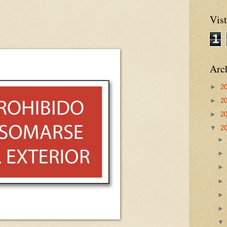
Vist
1
Arch
►
2
►
2
►
2
▼
2