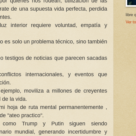
 por quienes nos rodean, utilización de las
ate de una supuesta vida perfecta, perdida
libre 
ntes.
Ver to
uz interior requiere voluntad, empatía y
no es solo un problema técnico, sino también
o testigos de noticias que parecen sacadas
onflictos internacionales, y eventos que
ción.
ejemplo, moviliza a millones de creyentes
 de la vida.
mi hoja de ruta mental permanentemente ,
de "ateo practico".
as como Trump y Putin siguen siendo
nario mundial, generando incertidumbre y