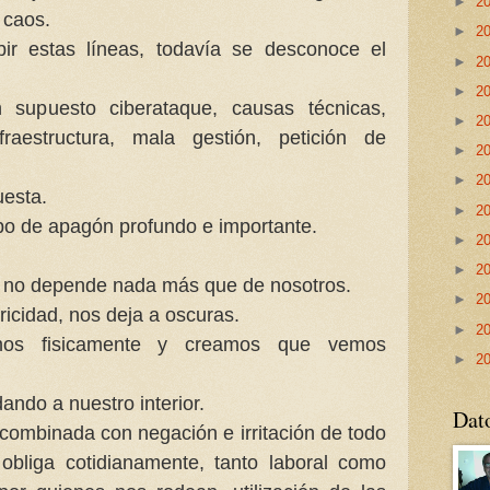
►
2
 caos.
►
2
ir estas líneas, todavía se desconoce el
►
2
►
2
 supuesto ciberataque, causas técnicas,
►
2
fraestructura, mala gestión, petición de
►
2
►
2
uesta.
►
2
ipo de apagón profundo e importante.
►
2
►
2
y no depende nada más que de nosotros.
►
2
tricidad, nos deja a oscuras.
►
2
mos fisicamente y creamos que vemos
►
2
ando a nuestro interior.
Dat
, combinada con negación e irritación de todo
obliga cotidianamente, tanto laboral como