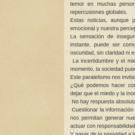
temor en muchas person
repercusiones globales.
Estas noticias, aunque p
emocional y nuestra perce
La sensación de insegu
instante, puede ser com
oscuridad, sin claridad ni 
La incertidumbre y el mi
momento, la sociedad puede
Este paralelismo nos invita 
¿Qué podemos hacer com
dejar que el miedo y la i
No hay respuesta absolut
Cuestionar la información
nos permitan generar nues
actuar con responsabilida
Y pasar de la pasividad a 