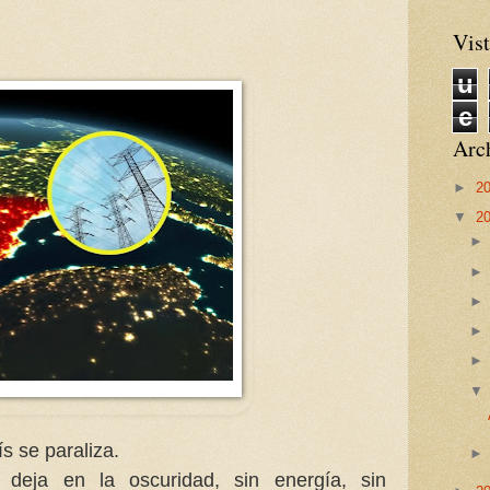
Vist
u
e
Arch
►
2
▼
2
s se paraliza.
 deja en la oscuridad, sin energía, sin