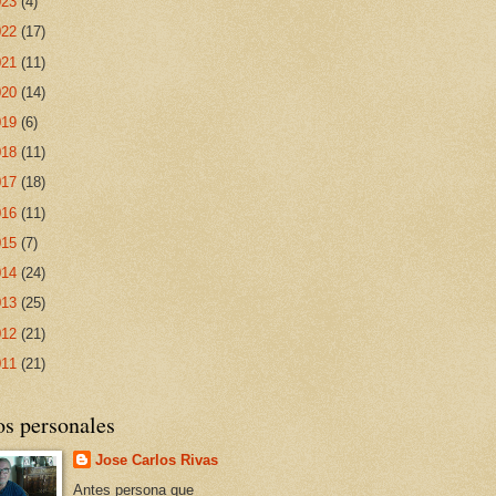
023
(4)
022
(17)
021
(11)
020
(14)
019
(6)
018
(11)
017
(18)
016
(11)
015
(7)
014
(24)
013
(25)
012
(21)
011
(21)
os personales
Jose Carlos Rivas
Antes persona que