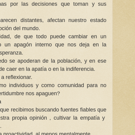
as por las decisiones que toman y sus
arecen distantes, afectan nuestro estado
pción del mundo.
ridad, de que todo puede cambiar en un
o un apagón interno que nos deja en la
esperanza.
edo se apoderan de la población, y en ese
 caer en la apatía o en la indiferencia.
a reflexionar.
o individuos y como comunidad para no
ncertidumbre nos apaguen?
a
 que recibimos buscando fuentes fiables que
tra propia opinión , cultivar la empatía y
d.
la proactividad, al menos mentalmente.