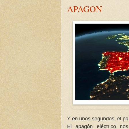
APAGON
S
a
l
t
a
r
a
l
c
o
Y en unos segundos, el paí
El apagón eléctrico nos