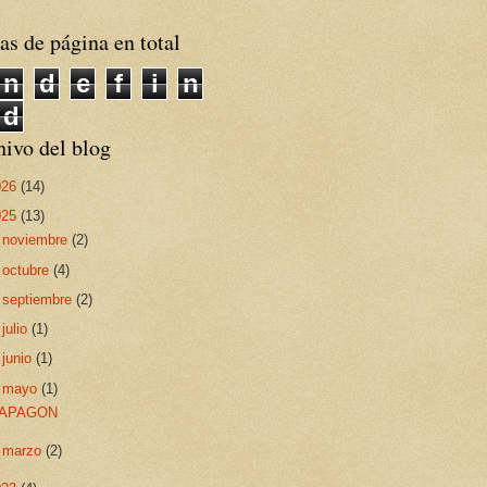
as de página en total
n
d
e
f
i
n
d
ivo del blog
026
(14)
025
(13)
►
noviembre
(2)
►
octubre
(4)
►
septiembre
(2)
►
julio
(1)
►
junio
(1)
▼
mayo
(1)
APAGON
►
marzo
(2)