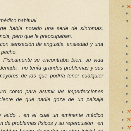
▼
2
 médico habitual.
te había notado una serie de síntomas,
ncia, pero que le preocupaban.
 con sensación de angustia, ansiedad y una
 pecho.
o. Físicamente se encontraba bien, su vida
denada , no tenía grandes problemas y sus
 mayores de las que podría tener cualquier
uro como para asumir las imperfecciones
sciente de que nadie goza de un paisaje
►
2
te leído , en el cual un eminente médico
►
2
n de problemas físicos y su repercusión en
►
2
e habían hecho descartar su idea
inicial de