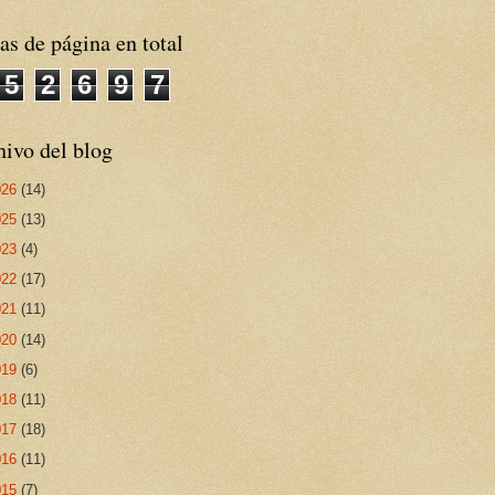
as de página en total
5
2
6
9
7
ivo del blog
026
(14)
025
(13)
023
(4)
022
(17)
021
(11)
020
(14)
019
(6)
018
(11)
017
(18)
016
(11)
015
(7)