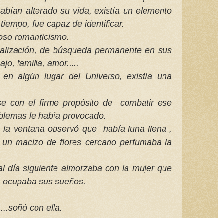
bían alterado su vida, existía un elemento
tiempo, fue capaz de identificar.
uoso romanticismo.
ealización, de búsqueda permanente en sus
jo, familia, amor.....
 en algún lugar del Universo, existía una
se con el firme propósito de combatir ese
oblemas le había provocado.
e la ventana observó que
había luna llena ,
 un macizo de flores cercano perfumaba la
al día siguiente almorzaba con la mujer que
 ocupaba sus sueños.
...soñó con ella.