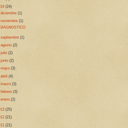
014
(24)
►
diciembre
(1)
▼
noviembre
(1)
DIAGNOSTICO
►
septiembre
(1)
►
agosto
(2)
►
julio
(2)
►
junio
(2)
►
mayo
(3)
►
abril
(4)
►
marzo
(3)
►
febrero
(3)
►
enero
(2)
013
(25)
012
(21)
011
(21)