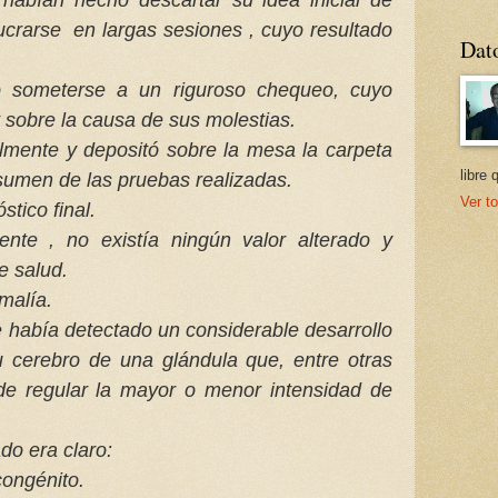
lucrarse en largas sesiones , cuyo resultado
Dat
do someterse a un riguroso chequeo, cuyo
r sobre la causa de sus molestias.
almente y depositó sobre la mesa la carpeta
libre 
sumen de las pruebas realizadas.
Ver to
stico final.
nte , no existía ningún valor alterado y
e salud.
malía.
e había detectado un considerable desarrollo
su cerebro de una glándula que, entre otras
de regular la mayor o menor intensidad de
do era claro:
ongénito.