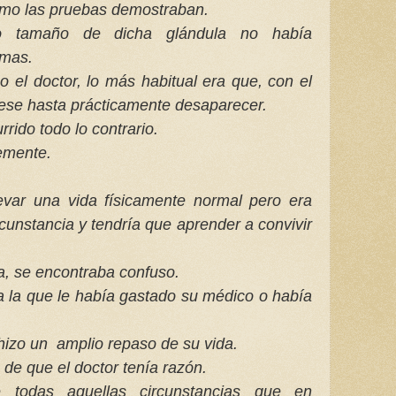
como las pruebas demostraban.
eño tamaño de dicha glándula no había
emas.
mo el doctor, lo más habitual era que, con el
ese hasta prácticamente desaparecer.
rido todo lo contrario.
emente.
evar una vida físicamente normal pero era
rcunstancia y tendría que aprender a convivir
a, se encontraba confuso.
 la que le había gastado su médico o había
hizo un amplio repaso de su vida.
 de que el doctor tenía razón.
e todas aquellas circunstancias que en