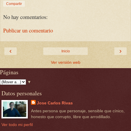
Compartir
No hay comentarios:
Publicar un comentario
‹
›
Inicio
Ver versión web
Páginas
▼
Datos personales
Jose Carlos Rivas
Antes persona que personaje, sensible que cínico,
honesto que corrupto, libre que arrodillado.
Ver todo mi perfil